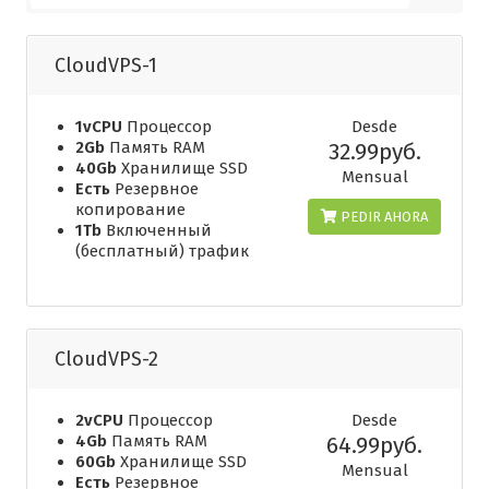
CloudVPS-1
1vCPU
Процессор
Desde
2Gb
Память RAM
32.99руб.
40Gb
Хранилище SSD
Mensual
Есть
Резервное
копирование
PEDIR AHORA
1Tb
Включенный
(бесплатный) трафик
CloudVPS-2
2vCPU
Процессор
Desde
4Gb
Память RAM
64.99руб.
60Gb
Хранилище SSD
Mensual
Есть
Резервное