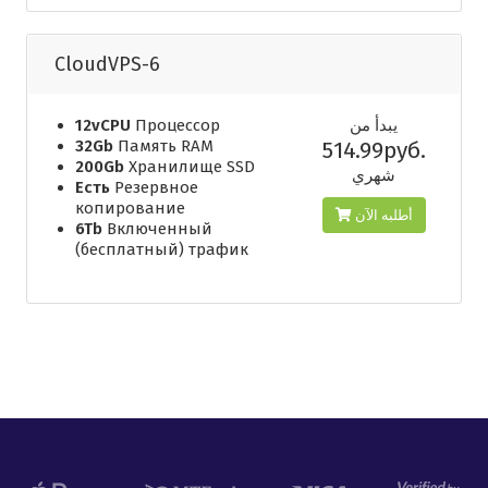
CloudVPS-6
12vCPU
Процессор
يبدأ من
32Gb
Память RAM
514.99руб.
200Gb
Хранилище SSD
شهري
Есть
Резервное
копирование
أطلبه الآن
6Tb
Включенный
(бесплатный) трафик