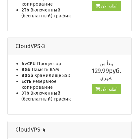
копирование
أطلبه الآن
2Tb
Включенный
(бесплатный) трафик
CloudVPS-3
4vCPU
Процессор
يبدأ من
8Gb
Память RAM
129.99руб.
80Gb
Хранилище SSD
شهري
Есть
Резервное
копирование
أطلبه الآن
3Tb
Включенный
(бесплатный) трафик
CloudVPS-4