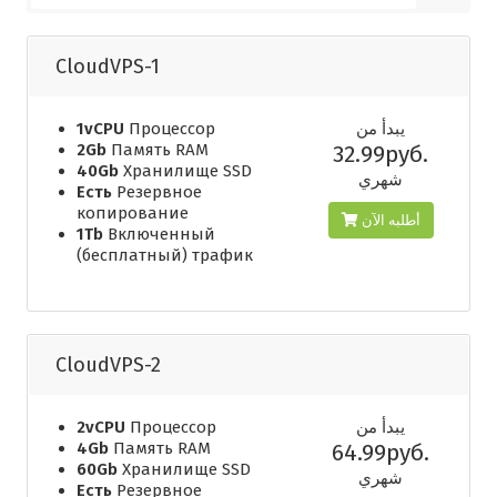
CloudVPS-1
1vCPU
Процессор
يبدأ من
2Gb
Память RAM
32.99руб.
40Gb
Хранилище SSD
شهري
Есть
Резервное
копирование
أطلبه الآن
1Tb
Включенный
(бесплатный) трафик
CloudVPS-2
2vCPU
Процессор
يبدأ من
4Gb
Память RAM
64.99руб.
60Gb
Хранилище SSD
شهري
Есть
Резервное