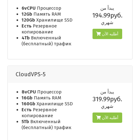
6vCPU
Процессор
يبدأ من
12Gb
Память RAM
194.99руб.
120Gb
Хранилище SSD
شهري
Есть
Резервное
копирование
أطلبه الآن
4Tb
Включенный
(бесплатный) трафик
CloudVPS-5
8vCPU
Процессор
يبدأ من
16Gb
Память RAM
319.99руб.
160Gb
Хранилище SSD
شهري
Есть
Резервное
копирование
أطلبه الآن
5Tb
Включенный
(бесплатный) трафик