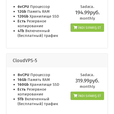
6vCPU
Процессор
Sadəcə..
12Gb
Память RAM
194.99руб.
120Gb
Хранилище SSD
monthly
Есть
Резервное
копирование
İNDI SIFARIŞ ET
4Tb
Включенный
(бесплатный) трафик
CloudVPS-5
8vCPU
Процессор
Sadəcə..
16Gb
Память RAM
319.99руб.
160Gb
Хранилище SSD
monthly
Есть
Резервное
копирование
İNDI SIFARIŞ ET
5Tb
Включенный
(бесплатный) трафик