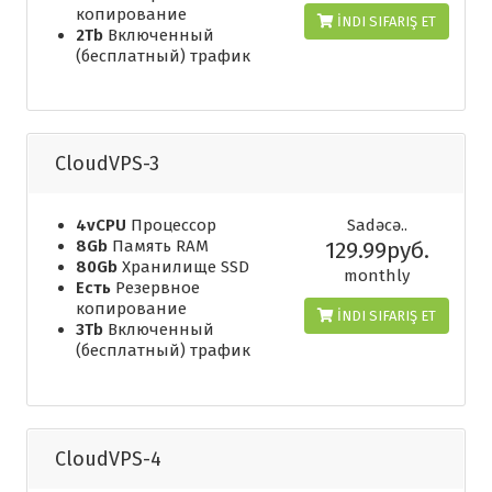
копирование
İNDI SIFARIŞ ET
2Tb
Включенный
(бесплатный) трафик
CloudVPS-3
4vCPU
Процессор
Sadəcə..
8Gb
Память RAM
129.99руб.
80Gb
Хранилище SSD
monthly
Есть
Резервное
копирование
İNDI SIFARIŞ ET
3Tb
Включенный
(бесплатный) трафик
CloudVPS-4