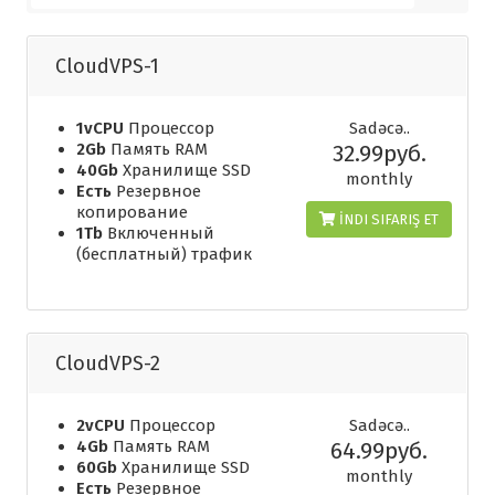
CloudVPS-1
1vCPU
Процессор
Sadəcə..
2Gb
Память RAM
32.99руб.
40Gb
Хранилище SSD
monthly
Есть
Резервное
копирование
İNDI SIFARIŞ ET
1Tb
Включенный
(бесплатный) трафик
CloudVPS-2
2vCPU
Процессор
Sadəcə..
4Gb
Память RAM
64.99руб.
60Gb
Хранилище SSD
monthly
Есть
Резервное