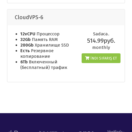
CloudVPS-6
12vCPU
Процессор
Sadəcə..
32Gb
Память RAM
514.99руб.
200Gb
Хранилище SSD
monthly
Есть
Резервное
копирование
İNDI SIFARIŞ ET
6Tb
Включенный
(бесплатный) трафик