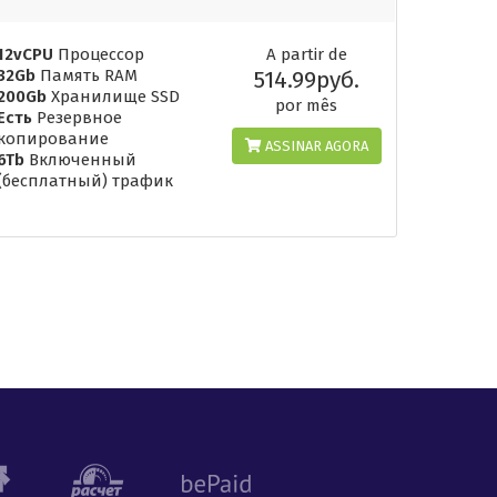
12vCPU
Процессор
A partir de
32Gb
Память RAM
514.99руб.
200Gb
Хранилище SSD
por mês
Есть
Резервное
копирование
ASSINAR AGORA
6Tb
Включенный
(бесплатный) трафик