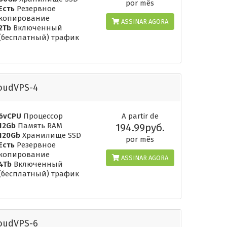
por mês
Есть
Резервное
копирование
ASSINAR AGORA
2Tb
Включенный
(бесплатный) трафик
oudVPS-4
6vCPU
Процессор
A partir de
12Gb
Память RAM
194.99руб.
120Gb
Хранилище SSD
por mês
Есть
Резервное
копирование
ASSINAR AGORA
4Tb
Включенный
(бесплатный) трафик
oudVPS-6