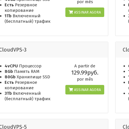
por mês
Есть
Резервное
копирование
ASSINAR AGORA
1Tb
Включенный
(бесплатный) трафик
CloudVPS-3
Cl
4vCPU
Процессор
A partir de
8Gb
Память RAM
129.99руб.
80Gb
Хранилище SSD
por mês
Есть
Резервное
копирование
ASSINAR AGORA
3Tb
Включенный
(бесплатный) трафик
CloudVPS-5
Cl