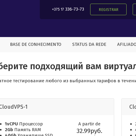
336-73-73
+375 17
REGISTRAR
BASE DE CONHECIMENTO
STATUS DA REDE
AFILIAD
берите подходящий вам виртуа
атное тестирование любого из выбранных тарифов в течени
CloudVPS-1
Cl
1vCPU
Процессор
A partir de
2Gb
Память RAM
32.99руб.
40Gb
Хранилище SSD