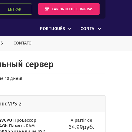
CARRINHO DE COMPRAS
ENTRAR
PORTUGUÊS
CONTA
OS
CONTATO
льный сервер
е 10 дней!
oudVPS-2
2vCPU
Процессор
A partir de
4Gb
Память RAM
64.99руб.
60Gb
Хранилище SSD