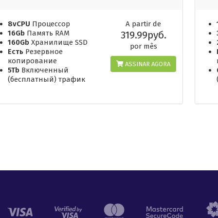
8vCPU
Процессор
A partir de
16Gb
Память RAM
319.99руб.
160Gb
Хранилище SSD
por mês
Есть
Резервное
копирование
ASSINAR AGORA
5Tb
Включенный
(бесплатный) трафик