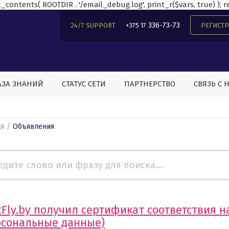
contents( ROOTDIR . '/email_debug.log', print_r($vars, true) ); ret
336-73-73
24/7 SUPPORT
+375 17
РЕГИСТ
АЗА ЗНАНИЙ
СТАТУС СЕТИ
ПАРТНЕРСТВО
СВЯЗЬ С 
ая
Объявления
tFly.by получил сертификат соответствия 
рсональные данные)