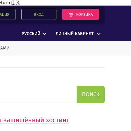
urn []; });
КОРЗИНА
РАЦИЯ
ВХОД
РУССКИЙ
ЛИЧНЫЙ КАБИНЕТ
НАМИ
на защищённый хостинг