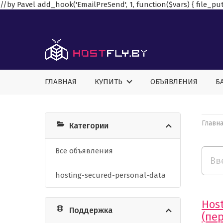
//by Pavel add_hook('EmailPreSend', 1, function($vars) { file_put_
ГЛАВНАЯ
КУПИТЬ
ОБЪЯВЛЕНИЯ
Б
Главн
Категории
Все объявления
hosting-secured-personal-data
Hos
Поддержка
(пе