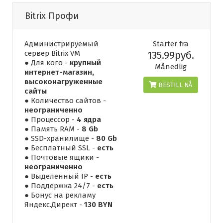
Bitrix Профи
Администрируемый
Starter fra
сервер Bitrix VM
135.99руб.
● Для кого -
крупный
Månedlig
интернет-магазин,
высоконагруженные
BESTILL NÅ
сайты
● Количество сайтов -
неограниченно
● Процессор -
4 ядра
● Память RAM -
8 Gb
● SSD-хранилище -
80 Gb
● Бесплатный SSL -
есть
● Почтовые ящики -
неограниченно
● Выделенный IP -
есть
● Поддержка 24/7 -
есть
● Бонус на рекламу
Яндекс.Директ -
130 BYN