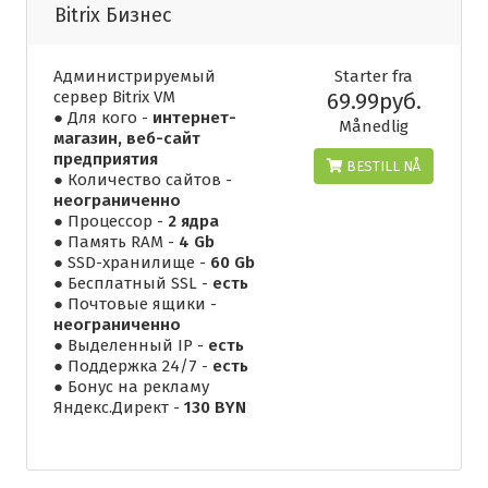
Bitrix Бизнес
Администрируемый
Starter fra
сервер Bitrix VM
69.99руб.
● Для кого -
интернет-
Månedlig
магазин, веб-сайт
предприятия
BESTILL NÅ
● Количество сайтов -
неограниченно
● Процессор -
2 ядра
● Память RAM -
4 Gb
● SSD-хранилище -
60 Gb
● Бесплатный SSL -
есть
● Почтовые ящики -
неограниченно
● Выделенный IP -
есть
● Поддержка 24/7 -
есть
● Бонус на рекламу
Яндекс.Директ -
130 BYN