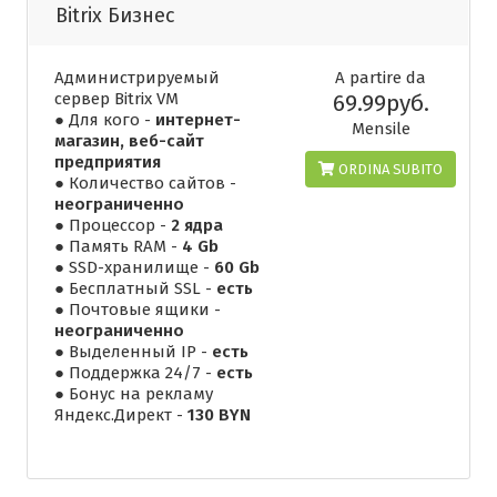
Bitrix Бизнес
Администрируемый
A partire da
сервер Bitrix VM
69.99руб.
● Для кого -
интернет-
Mensile
магазин, веб-сайт
предприятия
ORDINA SUBITO
● Количество сайтов -
неограниченно
● Процессор -
2 ядра
● Память RAM -
4 Gb
● SSD-хранилище -
60 Gb
● Бесплатный SSL -
есть
● Почтовые ящики -
неограниченно
● Выделенный IP -
есть
● Поддержка 24/7 -
есть
● Бонус на рекламу
Яндекс.Директ -
130 BYN