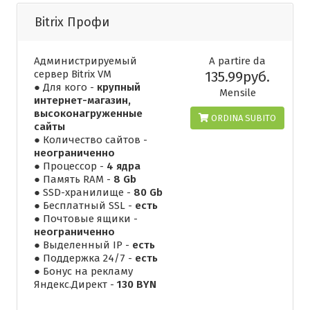
Bitrix Профи
Администрируемый
A partire da
сервер Bitrix VM
135.99руб.
● Для кого -
крупный
Mensile
интернет-магазин,
высоконагруженные
ORDINA SUBITO
сайты
● Количество сайтов -
неограниченно
● Процессор -
4 ядра
● Память RAM -
8 Gb
● SSD-хранилище -
80 Gb
● Бесплатный SSL -
есть
● Почтовые ящики -
неограниченно
● Выделенный IP -
есть
● Поддержка 24/7 -
есть
● Бонус на рекламу
Яндекс.Директ -
130 BYN