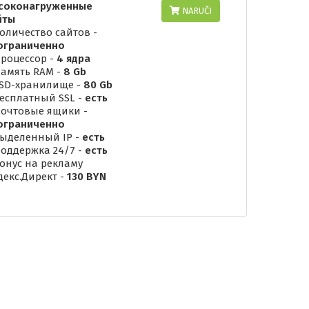
соконагруженные
NARUČI
йты
Количество сайтов -
ограниченно
Процессор -
4 ядра
Память RAM -
8 Gb
SSD-хранилище -
80 Gb
Бесплатный SSL -
есть
Почтовые ящики -
ограниченно
Выделенный IP -
есть
Поддержка 24/7 -
есть
Бонус на рекламу
декс.Директ -
130 BYN