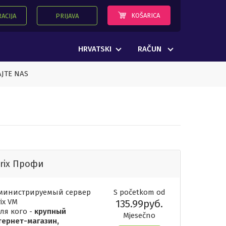
KOŠARICA
ACIJA
PRIJAVA
HRVATSKI
RAČUN
JTE NAS
trix Профи
министрируемый сервер
S početkom od
rix VM
135.99руб.
ля кого -
крупный
Mjesečno
тернет-магазин,