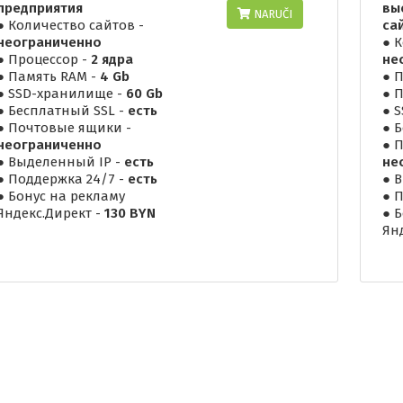
предприятия
вы
NARUČI
● Количество сайтов -
са
неограниченно
● 
● Процессор -
2 ядра
не
● Память RAM -
4 Gb
● 
● SSD-хранилище -
60 Gb
● 
● Бесплатный SSL -
есть
● 
● Почтовые ящики -
● 
неограниченно
● 
● Выделенный IP -
есть
не
● Поддержка 24/7 -
есть
● 
● Бонус на рекламу
● 
Яндекс.Директ -
130 BYN
● 
Ян