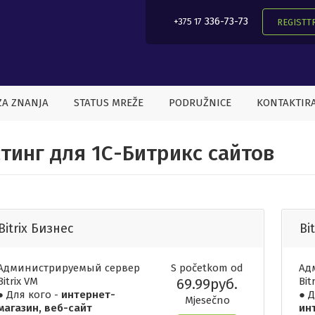
336-73-73
+375 17
REGISTTR
ZA ZNANJA
STATUS MREŽE
PODRUŽNICE
KONTAKTIRA
тинг для 1С-Битрикс сайтов
Bitrix Бизнес
Bi
Администрируемый сервер
S početkom od
Ад
Bitrix VM
69.99руб.
Bit
● Для кого -
интернет-
● Д
Mjesečno
магазин, веб-сайт
ин