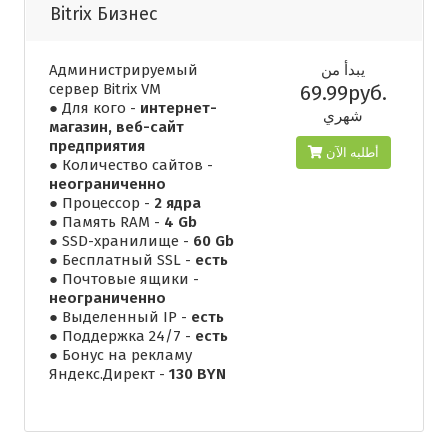
Bitrix Бизнес
Администрируемый
يبدأ من
сервер Bitrix VM
69.99руб.
● Для кого -
интернет-
شهري
магазин, веб-сайт
предприятия
أطلبه الآن
● Количество сайтов -
неограниченно
● Процессор -
2 ядра
● Память RAM -
4 Gb
● SSD-хранилище -
60 Gb
● Бесплатный SSL -
есть
● Почтовые ящики -
неограниченно
● Выделенный IP -
есть
● Поддержка 24/7 -
есть
● Бонус на рекламу
Яндекс.Директ -
130 BYN