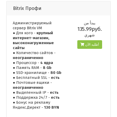
Bitrix Профи
Администрируемый
يبدأ من
сервер Bitrix VM
135.99руб.
● Для кого -
крупный
شهري
интернет-магазин,
высоконагруженные
أطلبه الآن
сайты
● Количество сайтов -
неограниченно
● Процессор -
4 ядра
● Память RAM -
8 Gb
● SSD-хранилище -
80 Gb
● Бесплатный SSL -
есть
● Почтовые ящики -
неограниченно
● Выделенный IP -
есть
● Поддержка 24/7 -
есть
● Бонус на рекламу
Яндекс.Директ -
130 BYN