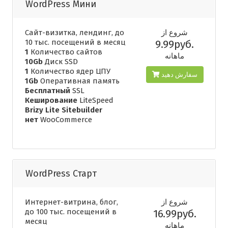
WordPress Мини
Сайт-визитка, лендинг, до
شروع از
10 тыс. посещений в месяц
9.99руб.
1
Количество сайтов
ماهانه
10Gb
Диск SSD
1
Количество ядер ЦПУ
سفارش دهید
1Gb
Оперативная память
Бесплатный
SSL
Кеширование
LiteSpeed
Brizy Lite Sitebuilder
нет
WooCommerce
WordPress Старт
Интернет-витрина, блог,
شروع از
до 100 тыс. посещений в
16.99руб.
месяц
ماهانه