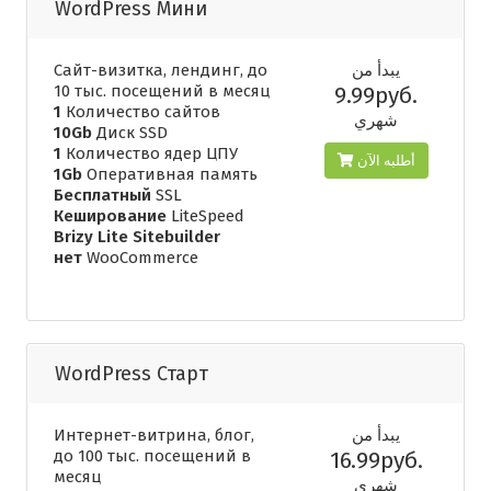
WordPress Мини
Сайт-визитка, лендинг, до
يبدأ من
10 тыс. посещений в месяц
9.99руб.
1
Количество сайтов
شهري
10Gb
Диск SSD
1
Количество ядер ЦПУ
أطلبه الآن
1Gb
Оперативная память
Бесплатный
SSL
Кеширование
LiteSpeed
Brizy Lite Sitebuilder
нет
WooCommerce
WordPress Старт
Интернет-витрина, блог,
يبدأ من
до 100 тыс. посещений в
16.99руб.
месяц
شهري