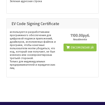
Зеленая адресная строка
EV Code Signing Certificate
используются разработчиками
1100.00руб.
программного обеспечения для
цифровой подписи приложений,
Anualmente
драйверов, исполняемых файлов и
программ, чтобы конечные
ENCOMENDAR JÁ!
пользователи могли убедиться, что
код, который они получают, не был
изменен или скомпрометирован
третьей стороной.
Только для индивидуальных
предпринимателей и юридических
лиц