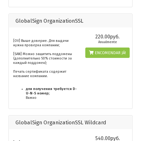
GlobalSign OrganizationSSL
220.00руб.
[OV] Выше доверие. Для выдачи
Anualmente
нужна проверка компании;
ENCOMENDAR JÁ!
[SAN] Можно защитить поддомены
(дополнительно 50% стоимости за
каждый поддомен);
Печать сертификата содержит
название компании.
для получения требуется D-
U-N-S номер;
Важно
GlobalSign OrganizationSSL Wildcard
540.00руб.