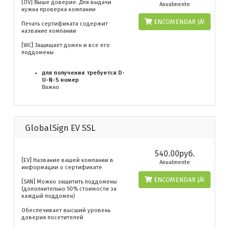
[OV] Выше доверие. Для выдачи
Anualmente
нужна проверка компании
ENCOMENDAR JÁ!
Печать сертификата содержит
название компании
[WC] Защищает домен и все его
поддомены
для получения требуется D-
U-N-S номер
Важно
GlobalSign EV SSL
540.00руб.
[EV] Название вашей компании в
Anualmente
информации о сертификате
ENCOMENDAR JÁ!
[SAN] Можно защитить поддомены
(дополнительно 50% стоимости за
каждый поддомен)
Обеспечивает высший уровень
доверия посетителей