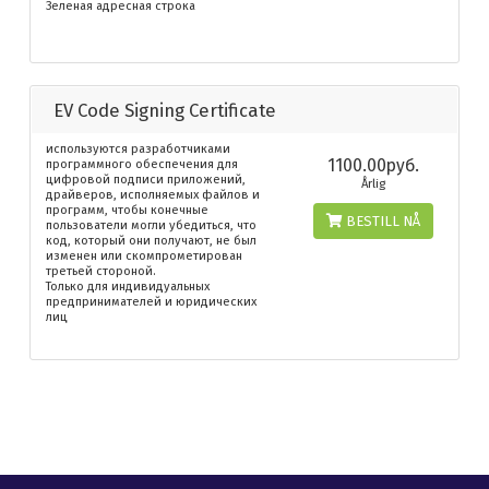
Зеленая адресная строка
EV Code Signing Certificate
используются разработчиками
1100.00руб.
программного обеспечения для
цифровой подписи приложений,
Årlig
драйверов, исполняемых файлов и
программ, чтобы конечные
BESTILL NÅ
пользователи могли убедиться, что
код, который они получают, не был
изменен или скомпрометирован
третьей стороной.
Только для индивидуальных
предпринимателей и юридических
лиц