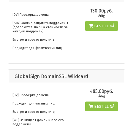
130.00руб.
[DV] Проверка домена
Årlig
[SAN] Можно защитить поддомены
BESTILL NÅ
(дополнительно 50% стоимости за
каждый поддомен)
Быстро и просто получить
Подходит для физических лиц
GlobalSign DomainSSL Wildcard
485.00руб.
[DV] Проверка домена;
Årlig
Подходит для частных лиц;
BESTILL NÅ
Быстро и просто получить;
[WC] Защищает домен и все его
поддомены.