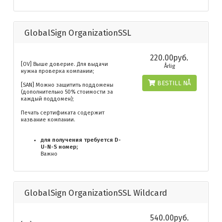
GlobalSign OrganizationSSL
220.00руб.
[OV] Выше доверие. Для выдачи
Årlig
нужна проверка компании;
BESTILL NÅ
[SAN] Можно защитить поддомены
(дополнительно 50% стоимости за
каждый поддомен);
Печать сертификата содержит
название компании.
для получения требуется D-
U-N-S номер;
Важно
GlobalSign OrganizationSSL Wildcard
540.00руб.