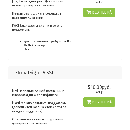
[OV] Выше доверие. Для выдачи
Årlig
нужна проверка компании
BESTILL NÅ
Печать сертификата содержит
название компании
[WC] Защищает домен и все его
поддомены
для получения требуется D-
U-N-S номер
Важно
GlobalSign EV SSL
540.00руб.
[EV] Название вашей компании в
Årlig
информации о сертификате
BESTILL NÅ
[SAN] Можно защитить поддомены
(дополнительно 50% стоимости за
каждый поддомен)
Обеспечивает высший уровень
доверия посетителей