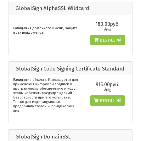
GlobalSign AlphaSSL Wildcard
180.00руб.
Валидация доменного имени, защита
Årlig
всех поддоменов
BESTILL NÅ
GlobalSign Code Signing Certificate Standard
Валидация объекта. Используется для
915.00руб.
применения цифровой подписи к
программному обеспечению и коду,
Årlig
чтобы избежать предупреждений
безопасности при его установке.
BESTILL NÅ
Только для индивидуальных
предпринимателей и юридических
лиц
GlobalSign DomainSSL