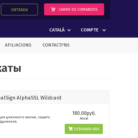
CARRO DE COMANDES
ENTRADA
CATALÀ
COMPTE
AFILIACIONS
CONTACTI'NS
каты
alSign AlphaSSL Wildcard
180.00руб.
ция доменного имени, защита
Anual
оддоменов
DEMANAR ARA