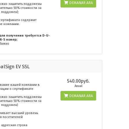
DEMANAR ARA
Можно защитить поддомены
нительно 50% стоимости за
 поддомен);
 сертификата содержит
ие компании.
для получения требуется D-U-
N-S номер;
Важно
alSign EV SSL
540.00руб.
азвание вашей компании в
Anual
ации о сертификате
DEMANAR ARA
Можно защитить поддомены
нительно 50% стоимости за
 поддомен)
чивает высший уровень
я посетителей
 адресная строка