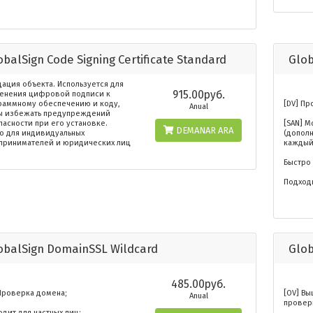
obalSign Code Signing Certificate Standard
Glo
ация объекта. Используется для
915.00руб.
енения цифровой подписи к
раммному обеспечению и коду,
[DV] П
Anual
ы избежать предупреждений
пасности при его установке.
[SAN] 
DEMANAR ARA
ко для индивидуальных
(допол
принимателей и юридических лиц
каждый
Быстро 
Подход
obalSign DomainSSL Wildcard
Glob
485.00руб.
 Проверка домена;
[OV] В
Anual
провер
дит для частных лиц;