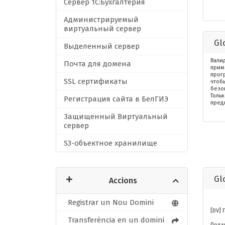
Сервер 1C:Бухгалтерия
Администрируемый
виртуальный сервер
Gl
Выделенный сервер
Валид
Почта для домена
прим
прог
SSL сертификаты
чтоб
безо
Толь
Регистрация сайта в БелГИЭ
пред
Защищенный Виртуальный
сервер
S3-объектное хранилище
Gl
Accions
Registrar un Nou Domini
[DV]
Transferència en un domini
Подхо