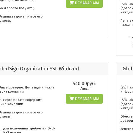
DEMANAR ARA
[SAN] 
о и просто получить;
(допол
каждый
 Защищает домен и все его
омены.
Печать
назван
obalSign OrganizationSSL Wildcard
Glob
540.00руб.
 Выше доверие. Для выдачи нужна
[EV] Н
Anual
ерка компании
информ
DEMANAR ARA
ть сертификата содержит
[SAN] 
ание компании
(допол
каждый
 Защищает домен и все его
омены
Обеспе
довери
для получения требуется D-U-
Зеленая
N-S номер