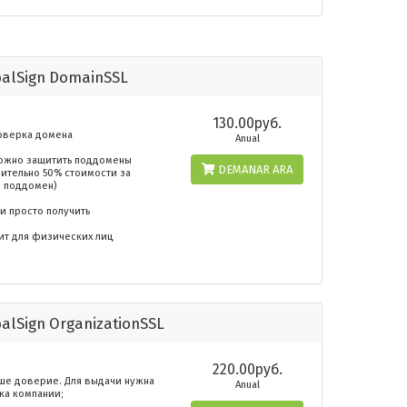
balSign DomainSSL
130.00руб.
роверка домена
Anual
Можно защитить поддомены
DEMANAR ARA
нительно 50% стоимости за
 поддомен)
и просто получить
ит для физических лиц
alSign OrganizationSSL
220.00руб.
ыше доверие. Для выдачи нужна
Anual
ка компании;