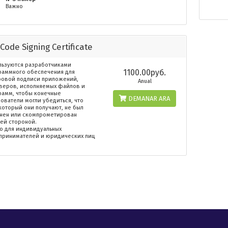
Важно
 Code Signing Certificate
льзуются разработчиками
1100.00руб.
раммного обеспечения для
овой подписи приложений,
Anual
веров, исполняемых файлов и
рамм, чтобы конечные
DEMANAR ARA
ователи могли убедиться, что
который они получают, не был
нен или скомпрометирован
ьей стороной.
ко для индивидуальных
принимателей и юридических лиц