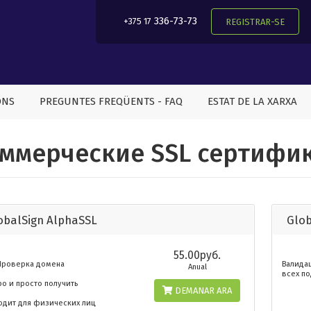
336-73-73
+375 17
REGISTRAR-SE
ONS
PREGUNTES FREQÜENTS - FAQ
ESTAT DE LA XARXA
ммерческие SSL сертифи
obalSign AlphaSSL
Glob
55.00руб.
 Проверка домена
Валида
Anual
всех п
о и просто получить
DEMANAR ARA
одит для физических лиц