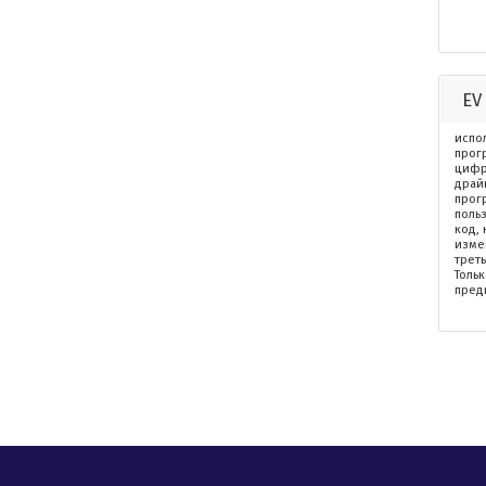
EV
испо
прог
цифр
драй
прог
польз
код, 
изме
трет
Толь
пред