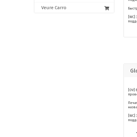
Veure Carro
Быстр
[WC]
подд
Gl
[OV]
пров
Печа
назв
[WC]
подд