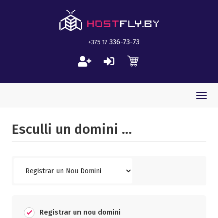
336-73-73
+375 17
Togg
navi
Esculli un domini ...
Registrar un nou domini