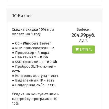
1С:Бизнес
Скидка
скидка 10%
при
Sadece..
оплате на 1 год!
204.99руб.
Aylık
● ОС -
Windows Server
● RDP-пользователи -
2
SATIN AL
● Процессор -
4 ядра
● Память RAM -
8 Gb
● SSD-хранилище -
80 Gb
● Проброс ЭЦП-ключей -
есть
● Контроль доступа -
есть
● Выделенный IP -
есть
● Поддержка 24/7 -
есть
Скидка на консультацию и
настройку программы 1С -
10%