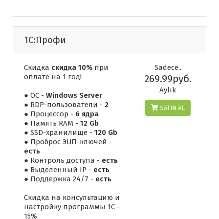
1С:Профи
Скидка
скидка 10%
при
Sadece..
оплате на 1 год!
269.99руб.
Aylık
● ОС -
Windows Server
● RDP-пользователи -
2
SATIN AL
● Процессор -
6 ядра
● Память RAM -
12 Gb
● SSD-хранилище -
120 Gb
● Проброс ЭЦП-ключей -
есть
● Контроль доступа -
есть
● Выделенный IP -
есть
● Поддержка 24/7 -
есть
Скидка на консультацию и
настройку программы 1С -
15%