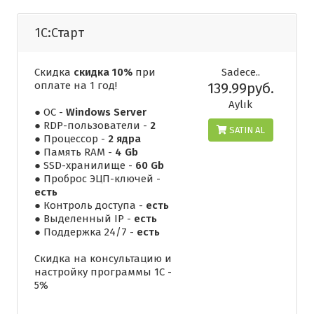
1С:Старт
Скидка
скидка 10%
при
Sadece..
оплате на 1 год!
139.99руб.
Aylık
● ОС -
Windows Server
● RDP-пользователи -
2
SATIN AL
● Процессор -
2 ядра
● Память RAM -
4 Gb
● SSD-хранилище -
60 Gb
● Проброс ЭЦП-ключей -
есть
● Контроль доступа -
есть
● Выделенный IP -
есть
● Поддержка 24/7 -
есть
Скидка на консультацию и
настройку программы 1С -
5%