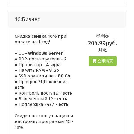
1С:Бизнес
Скидка
скидка 10%
при
從開始
оплате на 1 год!
204.99руб.
月繳
● ОС -
Windows Server
● RDP-пользователи -
2
立即購買
● Процессор -
4 ядра
● Память RAM -
8 Gb
● SSD-хранилище -
80 Gb
● Проброс ЭЦП-ключей -
есть
● Контроль доступа -
есть
● Выделенный IP -
есть
● Поддержка 24/7 -
есть
Скидка на консультацию и
настройку программы 1С -
10%