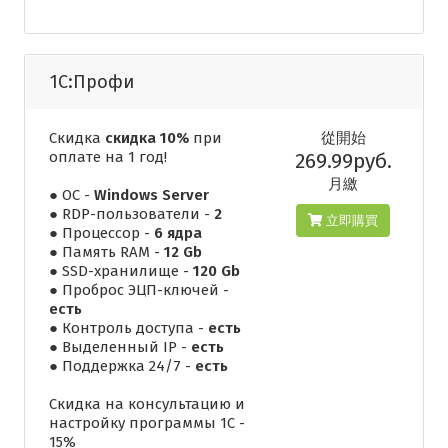
1С:Профи
Скидка
скидка 10%
при
從開始
оплате на 1 год!
269.99руб.
月繳
● ОС -
Windows Server
● RDP-пользователи -
2
立即購買
● Процессор -
6 ядра
● Память RAM -
12 Gb
● SSD-хранилище -
120 Gb
● Проброс ЭЦП-ключей -
есть
● Контроль доступа -
есть
● Выделенный IP -
есть
● Поддержка 24/7 -
есть
Скидка на консультацию и
настройку программы 1С -
15%