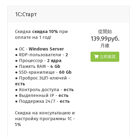
1С:Старт
Скидка
скидка 10%
при
從開始
оплате на 1 год!
139.99руб.
月繳
● ОС -
Windows Server
● RDP-пользователи -
2
立即購買
● Процессор -
2 ядра
● Память RAM -
4 Gb
● SSD-хранилище -
60 Gb
● Проброс ЭЦП-ключей -
есть
● Контроль доступа -
есть
● Выделенный IP -
есть
● Поддержка 24/7 -
есть
Скидка на консультацию и
настройку программы 1С -
5%