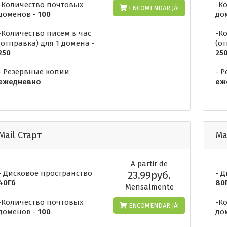
-Количество почтовых
-К
ENCOMENDAR JÁ!
доменов -
100
до
-Количество писем в час
-К
(отправка) для 1 домена -
(о
250
25
- Резервные копии
- 
ежедневно
еж
Mail Старт
Ma
A partir de
- Дисковое пространство
23.99руб.
- 
40Гб
80
Mensalmente
-Количество почтовых
-К
ENCOMENDAR JÁ!
доменов -
100
до