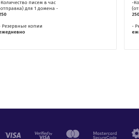
-Количество писем в час
-К
(отправка) для 1 домена -
(о
250
25
- Резервные копии
- 
ежедневно
еж