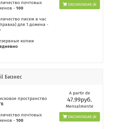
оличество почтовых
ENCOMENDAR JÁ!
менов -
100
оличество писем в час
тправка) для 1 домена -
0
Резервные копии
едневно
il Бизнес
A partir de
Дисковое пространство
47.99руб.
Гб
Mensalmente
оличество почтовых
ENCOMENDAR JÁ!
менов -
100