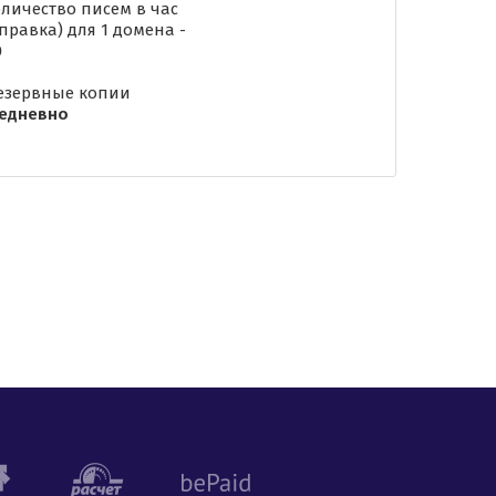
оличество писем в час
тправка) для 1 домена -
0
Резервные копии
едневно