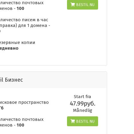
оличество почтовых
BESTIL NU
менов -
100
оличество писем в час
тправка) для 1 домена -
0
Резервные копии
едневно
il Бизнес
Start fra
Дисковое пространство
47.99руб.
Гб
Månedlig
оличество почтовых
BESTIL NU
менов -
100