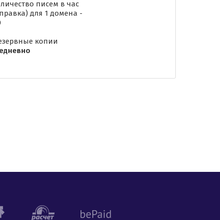
оличество писем в час
тправка) для 1 домена -
0
Резервные копии
едневно