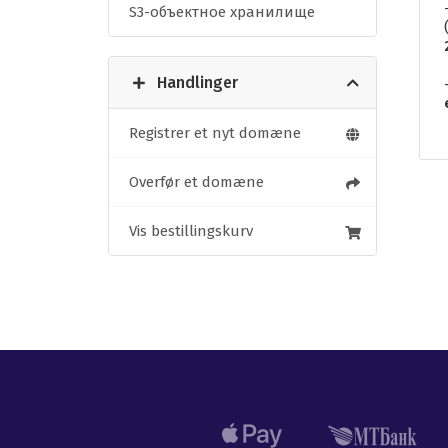
S3-объектное хранилище
Handlinger
Registrer et nyt domæne
Overfør et domæne
Vis bestillingskurv