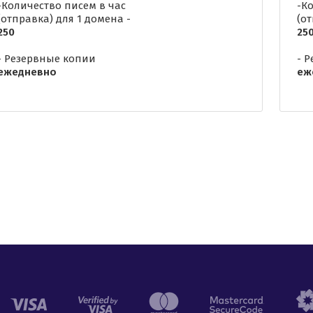
-Количество писем в час
-К
(отправка) для 1 домена -
(о
250
25
- Резервные копии
- 
ежедневно
еж