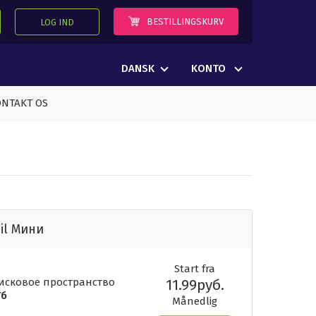
BESTILLINGSKURV
LOG IND
DANSK
KONTO
NTAKT OS
il Мини
Start fra
Дисковое пространство
11.99руб.
Гб
Månedlig