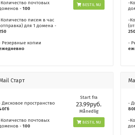
-Количество почтовых
-К
BESTIL NU
доменов -
100
до
-Количество писем в час
-К
(отправка) для 1 домена -
(о
250
25
- Резервные копии
- 
ежедневно
еж
Mail Старт
Ma
Start fra
- Дисковое пространство
23.99руб.
- 
40Гб
80
Månedlig
-Количество почтовых
-К
BESTIL NU
доменов -
100
до