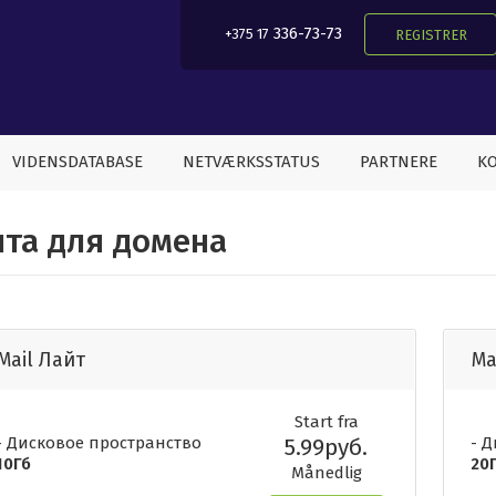
336-73-73
+375 17
REGISTRER
VIDENSDATABASE
NETVÆRKSSTATUS
PARTNERE
KO
та для домена
Mail Лайт
Ma
Start fra
- Дисковое пространство
5.99руб.
- 
10Гб
20
Månedlig