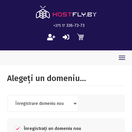
336-73-73
+375 17
Togg
navi
Alegeți un domeniu...
Înregistrați un domeniu nou