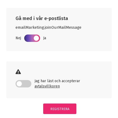
Gå med i vår e-postlista
emailMarketing.joinOurMailMessage
Nej
Ja
Jag har läst och accepterar
avtalsvillkoren
REGISTRERA