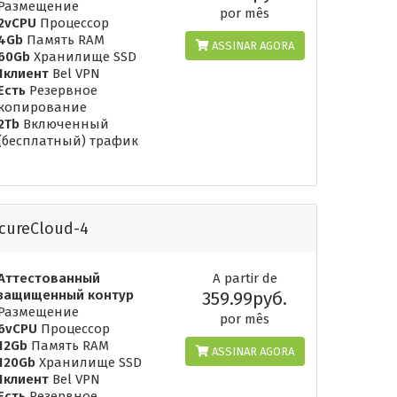
Размещение
por mês
2vCPU
Процессор
4Gb
Память RAM
ASSINAR AGORA
60Gb
Хранилище SSD
1клиент
Bel VPN
Есть
Резервное
копирование
2Tb
Включенный
(бесплатный) трафик
cureCloud-4
Аттестованный
A partir de
защищенный контур
359.99руб.
Размещение
por mês
6vCPU
Процессор
12Gb
Память RAM
ASSINAR AGORA
120Gb
Хранилище SSD
1клиент
Bel VPN
Есть
Резервное