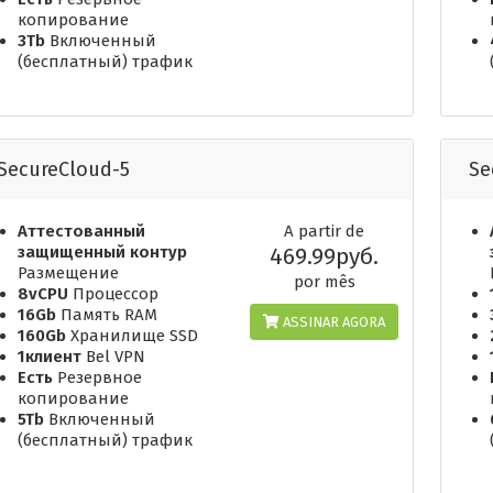
копирование
3Tb
Включенный
(бесплатный) трафик
SecureCloud-5
Se
Аттестованный
A partir de
защищенный контур
469.99руб.
Размещение
por mês
8vCPU
Процессор
16Gb
Память RAM
ASSINAR AGORA
160Gb
Хранилище SSD
1клиент
Bel VPN
Есть
Резервное
копирование
5Tb
Включенный
(бесплатный) трафик