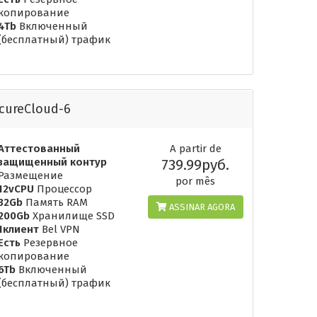
копирование
4Tb
Включенный
(бесплатный) трафик
cureCloud-6
Аттестованный
A partir de
защищенный контур
739.99руб.
Размещение
por mês
12vCPU
Процессор
32Gb
Память RAM
ASSINAR AGORA
200Gb
Хранилище SSD
1клиент
Bel VPN
Есть
Резервное
копирование
6Tb
Включенный
(бесплатный) трафик