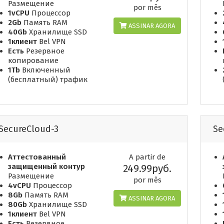
Размещение
por mês
1vCPU
Процессор
2Gb
Память RAM
ASSINAR AGORA
40Gb
Хранилище SSD
1клиент
Bel VPN
Есть
Резервное
копирование
1Tb
Включенный
(бесплатный) трафик
SecureCloud-3
Se
Аттестованный
A partir de
защищенный контур
249.99руб.
Размещение
por mês
4vCPU
Процессор
8Gb
Память RAM
ASSINAR AGORA
80Gb
Хранилище SSD
1клиент
Bel VPN
Есть
Резервное