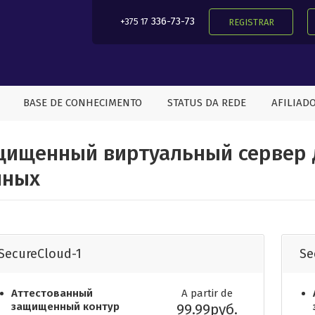
336-73-73
+375 17
REGISTRAR
BASE DE CONHECIMENTO
STATUS DA REDE
AFILIAD
щищенный виртуальный сервер 
нных
SecureCloud-1
Se
Аттестованный
A partir de
защищенный контур
99.99руб.