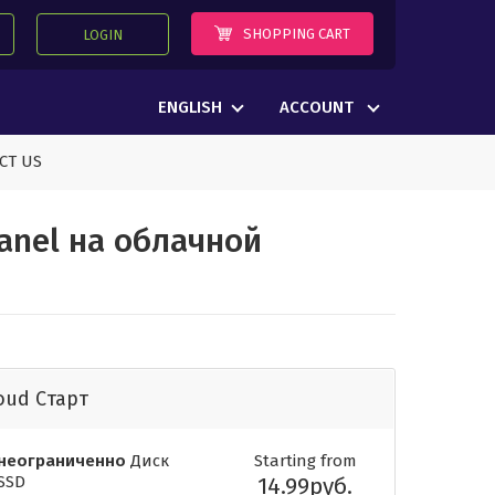
SHOPPING CART
LOGIN
ENGLISH
ACCOUNT
CT US
anel на облачной
oud Cтарт
неограниченно
Диск
Starting from
SSD
14.99руб.