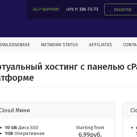
336-73-73
24/7 SUPPORT
+375 17
REGISTER
OWLEDGEBASE
NETWORK STATUS
AFFILIATES
CONTA
туальный хостинг с панелью cP
атформе
Cloud Мини
Cl
10 GB
Диск SSD
Starting from
1GB
Оперативная
6.99руб.