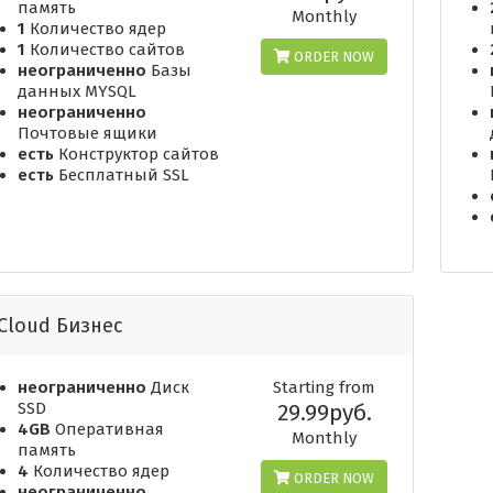
память
Monthly
1
Количество ядер
1
Количество сайтов
ORDER NOW
неограниченно
Базы
данных MYSQL
неограниченно
Почтовые ящики
есть
Конструктор сайтов
есть
Бесплатный SSL
Cloud Бизнес
неограниченно
Диск
Starting from
SSD
29.99руб.
4GB
Оперативная
Monthly
память
4
Количество ядер
ORDER NOW
неограниченно