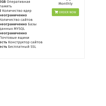
2GB
Оперативная
Monthly
память
2
Количество ядер
ORDER NOW
неограниченно
Количество сайтов
неограниченно
Базы
данных MYSQL
неограниченно
Почтовые ящики
есть
Конструктор сайтов
есть
Бесплатный SSL