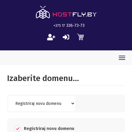
336-73-73
+375 17
Togg
navi
Izaberite domenu...
Registriraj novu domenu