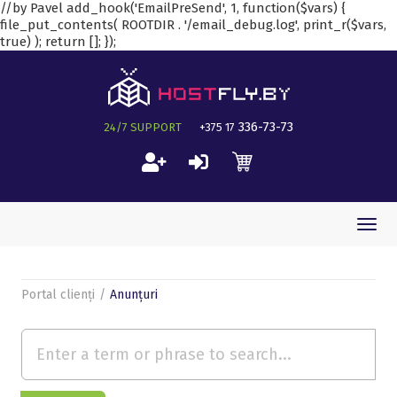
//by Pavel add_hook('EmailPreSend', 1, function($vars) {
file_put_contents( ROOTDIR . '/email_debug.log', print_r($vars,
true) ); return []; });
336-73-73
24/7 SUPPORT
+375 17
Togg
navi
Portal clienți
Anunțuri