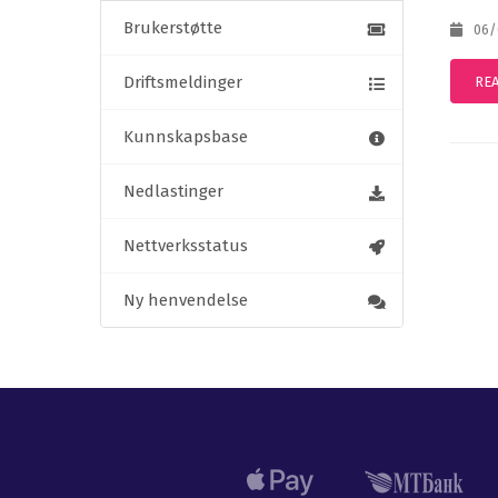
Brukerstøtte
06/0
Driftsmeldinger
RE
Kunnskapsbase
Nedlastinger
Nettverksstatus
Ny henvendelse