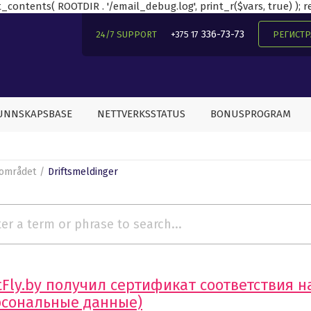
contents( ROOTDIR . '/email_debug.log', print_r($vars, true) ); ret
336-73-73
24/7 SUPPORT
+375 17
РЕГИСТ
UNNSKAPSBASE
NETTVERKSSTATUS
BONUSPROGRAM
området
Driftsmeldinger
tFly.by получил сертификат соответствия 
рсональные данные)