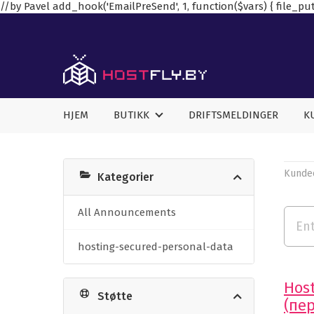
//by Pavel add_hook('EmailPreSend', 1, function($vars) { file_put_
HJEM
BUTIKK
DRIFTSMELDINGER
K
Kunde
Kategorier
All Announcements
hosting-secured-personal-data
Hos
Støtte
(пе