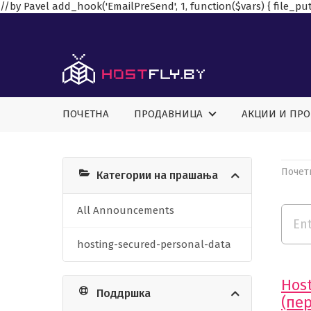
//by Pavel add_hook('EmailPreSend', 1, function($vars) { file_put_
ПОЧЕТНА
ПРОДАВНИЦА
АКЦИИ И ПР
Почет
Категории на прашања
All Announcements
hosting-secured-personal-data
Hos
Поддршка
(пе