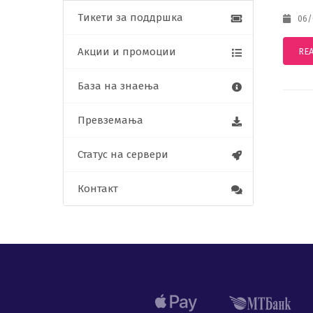
Тикети за поддршка
06/0
Акции и промоции
RE
База на знаења
Превземања
Статус на сервери
Контакт