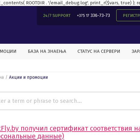
contents( ROOTDIR . '/email_debug.log', print_r($vars, true) ); ret
336-73-73
24/7 SUPPORT
+375 17
РЕГИСТ
ОМОЦИИ
БАЗА НА ЗНАЕЊА
СТАТУС НА СЕРВЕРИ
ЗАР
на
Акции и промоции
tFly.by получил сертификат соответствия 
рсональные данные)