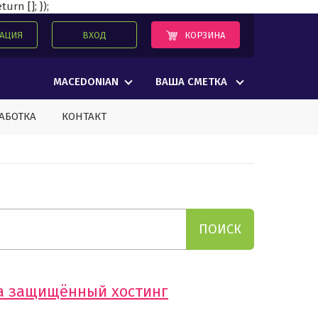
urn []; });
КОРЗИНА
РАЦИЯ
ВХОД
MACEDONIAN
ВАША СМЕТКА
АБОТКА
КОНТАКТ
на защищённый хостинг