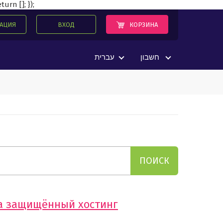
urn []; });
КОРЗИНА
РАЦИЯ
ВХОД
חשבון
עברית
на защищённый хостинг