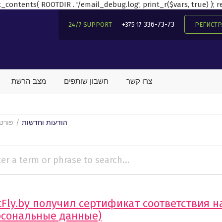
contents( ROOTDIR . '/email_debug.log', print_r($vars, true) ); ret
336-73-73
24/7 SUPPORT
+375 17
РЕГИСТ
צרו קשר
חשבון שותפים
מצב הרשת
הודעות וחדשות
פורט
tFly.by получил сертификат соответствия 
рсональные данные)