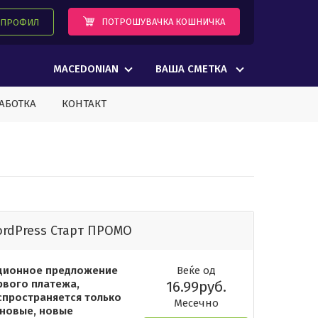
ПОТРОШУВАЧКА КОШНИЧКА
А ПРОФИЛ
MACEDONIAN
ВАША СМЕТКА
АБОТКА
КОНТАКТ
rdPress Старт ПРОМО
ционное предложение
Веќе од
рвого платежа,
16.99руб.
спространяется только
Месечно
 новые, новые