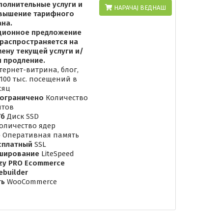
полнительные услуги и
НАРАЧАЈ ВЕДНАШ
вышение тарифного
ана.
ционное предложение
 распространяется на
мену текущей услуги и/
и продление.
тернет-витрина, блог,
 100 тыс. посещений в
сяц
 ограничено
Количество
йтов
Гб
Диск SSD
оличество ядер
б
Оперативная память
сплатный
SSL
ширование
LiteSpeed
izy PRO Ecommerce
ebuilder
ть
WooCommerce