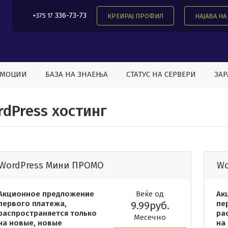
336-73-73
+375 17
КРЕИРАЈ ПРОФИЛ
НАЈАВА Н
ОМОЦИИ
БАЗА НА ЗНАЕЊА
СТАТУС НА СЕРВЕРИ
ЗАР
dPress хостинг
WordPress Мини ПРОМО
Wo
Акционное предложение
Веќе од
Ак
первого платежа,
9.99руб.
пе
распространяется только
ра
Месечно
на новые, новые
на