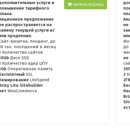
дополнительные услуги и
до
НАРАЧАЈ ВЕДНАШ
повышение тарифного
по
плана.
пл
Акционное предложение
Ак
не распространяется на
не
замену текущей услуги и/
за
или продление.
ил
Сайт-визитка, лендинг, до
Ин
10 тыс. посещений в месяц
до
1
Количество сайтов
ме
10Gb
Диск SSD
не
1
Количество ядер ЦПУ
са
1Gb
Оперативная память
20
Бесплатный
SSL
2
К
Кеширование
LiteSpeed
2Г
Brizy Lite Sitebuilder
Бе
нет
WooCommerce
Ке
Br
Sit
ес