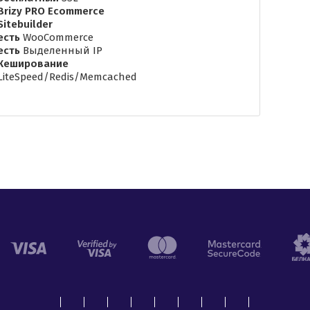
Brizy PRO Ecommerce
Sitebuilder
есть
WooCommerce
есть
Выделенный IP
Кеширование
LiteSpeed/Redis/Memcached