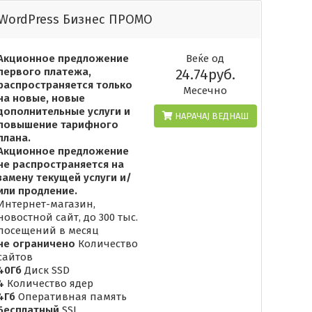
WordPress Бизнес ПРОМО
Акционное предложение
Веќе од
первого платежа,
24.74руб.
распространяется только
Месечно
на новые, новые
дополнительные услуги и
НАРАЧАЈ ВЕДНАШ
повышение тарифного
плана.
Акционное предложение
не распространяется на
замену текущей услуги и/
или продление.
Интернет-магазин,
новостной сайт, до 300 тыс.
посещений в месяц
не ограничено
Количество
сайтов
40Гб
Диск SSD
4
Количество ядер
4Гб
Оперативная память
Бесплатный
SSL