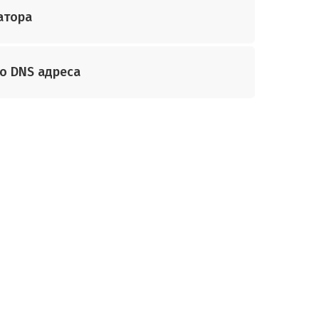
атора
о DNS адреса