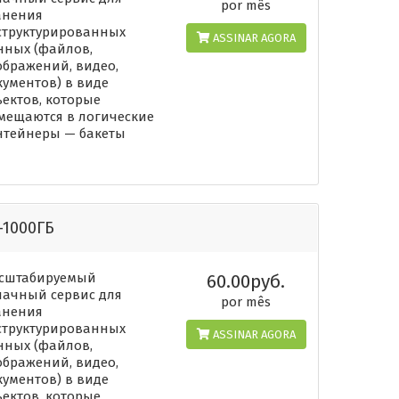
por mês
анения
структурированных
ASSINAR AGORA
нных (файлов,
ображений, видео,
кументов) в виде
ъектов, которые
мещаются в логические
нтейнеры — бакеты
-1000ГБ
сштабируемый
60.00руб.
лачный сервис для
por mês
анения
структурированных
ASSINAR AGORA
нных (файлов,
ображений, видео,
кументов) в виде
ъектов, которые