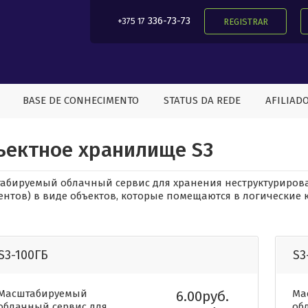
336-73-73
+375 17
REGISTRAR
BASE DE CONHECIMENTO
STATUS DA REDE
AFILIAD
ъектное хранилище S3
абируемый облачный сервис для хранения неструктурирова
ентов) в виде объектов, которые помещаются в логические
S3-100ГБ
S3
Масштабируемый
6.00руб.
Ма
облачный сервис для
об