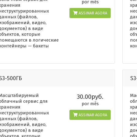
por mês
хранения
хр
неструктурированных
не
ASSINAR AGORA
данных (файлов,
да
изображений, видео,
из
документов) в виде
до
объектов, которые
об
помещаются в логические
по
контейнеры — бакеты
ко
S3-500ГБ
S3
Масштабируемый
30.00руб.
Ма
облачный сервис для
об
por mês
хранения
хр
неструктурированных
не
ASSINAR AGORA
данных (файлов,
да
изображений, видео,
из
документов) в виде
до
объектов, которые
об