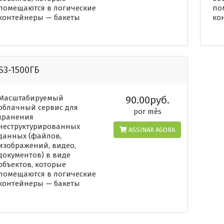
помещаются в логические
по
контейнеры — бакеты
ко
S3-1500ГБ
Масштабируемый
90.00руб.
облачный сервис для
por mês
хранения
неструктурированных
ASSINAR AGORA
данных (файлов,
изображений, видео,
документов) в виде
объектов, которые
помещаются в логические
контейнеры — бакеты