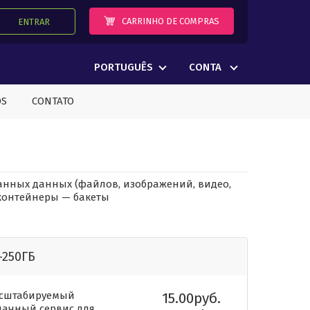
CARRINHO DE COMPRAS
ENTRAR
PORTUGUÊS
CONTA
OS
CONTATO
нных данных (файлов, изображений, видео,
 контейнеры — бакеты
-250ГБ
сштабируемый
15.00руб.
лачный сервис для