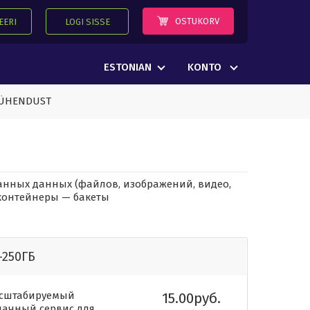
OSTUKORV
EERI
LOGI SISSE
ESTONIAN
KONTO
 ÜHENDUST
нных данных (файлов, изображений, видео,
 контейнеры — бакеты
-250ГБ
сштабируемый
15.00руб.
лачный сервис для