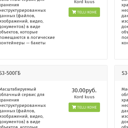
Kord kuus
хранения
хр
неструктурированных
не
TELLI KOHE
данных (файлов,
да
изображений, видео,
из
документов) в виде
до
объектов, которые
об
помещаются в логические
по
контейнеры — бакеты
ко
S3-500ГБ
S3
Масштабируемый
30.00руб.
Ма
облачный сервис для
об
Kord kuus
хранения
хр
неструктурированных
не
TELLI KOHE
данных (файлов,
да
изображений, видео,
из
документов) в виде
до
объектов, которые
об