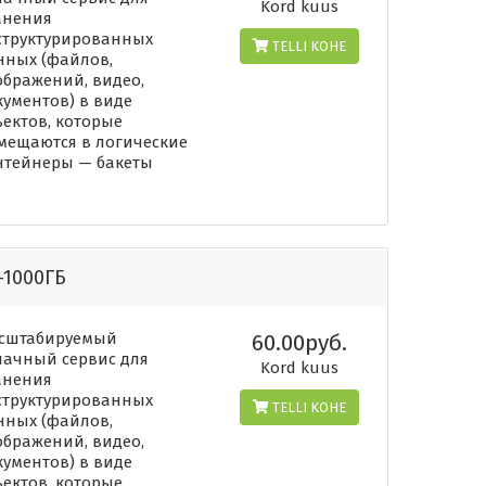
Kord kuus
анения
структурированных
TELLI KOHE
нных (файлов,
ображений, видео,
кументов) в виде
ъектов, которые
мещаются в логические
нтейнеры — бакеты
-1000ГБ
сштабируемый
60.00руб.
лачный сервис для
Kord kuus
анения
структурированных
TELLI KOHE
нных (файлов,
ображений, видео,
кументов) в виде
ъектов, которые