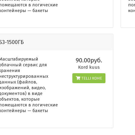
помещаются в логические
по
контейнеры — бакеты
ко
S3-1500ГБ
Масштабируемый
90.00руб.
облачный сервис для
Kord kuus
хранения
неструктурированных
TELLI KOHE
данных (файлов,
изображений, видео,
документов) в виде
объектов, которые
помещаются в логические
контейнеры — бакеты