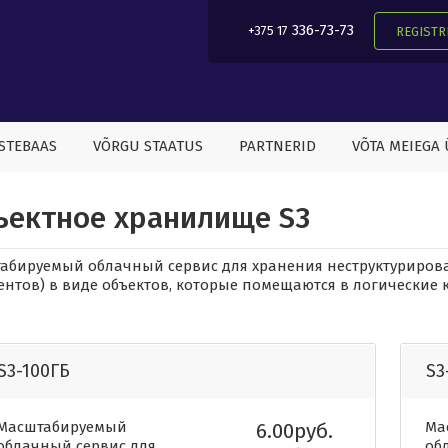
336-73-73
+375 17
REGISTR
STEBAAS
VÕRGU STAATUS
PARTNERID
VÕTA MEIEGA
ъектное хранилище S3
абируемый облачный сервис для хранения неструктурирова
ентов) в виде объектов, которые помещаются в логические
S3-100ГБ
S3
Масштабируемый
6.00руб.
Ма
облачный сервис для
об