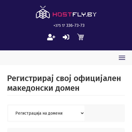
336-73-73
+375 17
Togg
navi
Регистрирај свој официјален
македонски домен