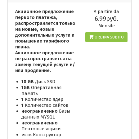
Акционное предложение
A partire da
первого платежа,
6.99руб.
распространяется только
Mensile
на новые, новые
дополнительные услуги и
ORDINA SUBITO
повышение тарифного
плана.
Акционное предложение
не распространяется на
замену текущей услуги и/
или продление.
10 GB
Диск SSD
1GB
Оперативная
память
1
Количество ядер
1
Количество сайтов
неограниченно
Базы
данных MYSQL
неограниченно
Почтовые ящики
есть
Конструктор