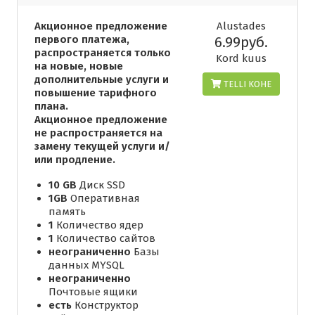
Акционное предложение
Alustades
первого платежа,
6.99руб.
распространяется только
Kord kuus
на новые, новые
дополнительные услуги и
TELLI KOHE
повышение тарифного
плана.
Акционное предложение
не распространяется на
замену текущей услуги и/
или продление.
10 GB
Диск SSD
1GB
Оперативная
память
1
Количество ядер
1
Количество сайтов
неограниченно
Базы
данных MYSQL
неограниченно
Почтовые ящики
есть
Конструктор