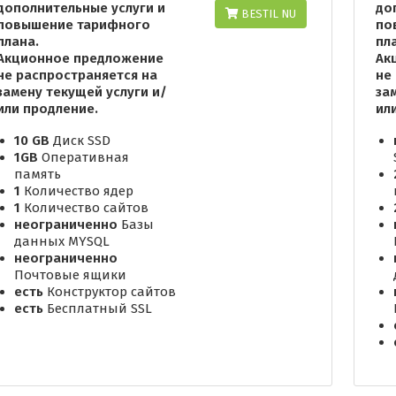
дополнительные услуги и
до
BESTIL NU
повышение тарифного
по
плана.
пл
Акционное предложение
Ак
не распространяется на
не
замену текущей услуги и/
за
или продление.
ил
10 GB
Диск SSD
1GB
Оперативная
память
1
Количество ядер
1
Количество сайтов
неограниченно
Базы
данных MYSQL
неограниченно
Почтовые ящики
есть
Конструктор сайтов
есть
Бесплатный SSL