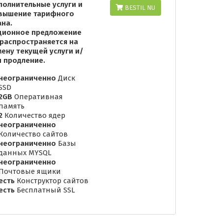
полнительные услуги и
BESTIL NU
вышение тарифного
ана.
ционное предложение
 распространяется на
мену текущей услуги и/
и продление.
неограниченно
Диск
SSD
2GB
Оперативная
память
2
Количество ядер
неограниченно
Количество сайтов
неограниченно
Базы
данных MYSQL
неограниченно
Почтовые ящики
есть
Конструктор сайтов
есть
Бесплатный SSL