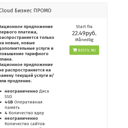
Cloud Бизнес ПРОМО
Акционное предложение
Start fra
первого платежа,
22.49руб.
распространяется только
Månedlig
на новые, новые
дополнительные услуги и
BESTIL NU
повышение тарифного
плана.
Акционное предложение
не распространяется на
замену текущей услуги и/
или продление.
неограниченно
Диск
SSD
4GB
Оперативная
память
4
Количество ядер
неограниченно
Количество сайтов