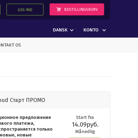
BESTILLINGSKURV
LOG IND
DANSK
KONTO
NTAKT OS
oud Старт ПРОМО
ционное предложение
Start fra
рвого платежа,
14.09руб.
спространяется только
Månedlig
 новые, новые