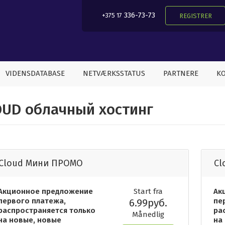
336-73-73
+375 17
REGISTRER
VIDENSDATABASE
NETVÆRKSSTATUS
PARTNERE
KO
OUD облачный хостинг
Cloud Мини ПРОМО
Cl
Акционное предложение
Start fra
Ак
первого платежа,
6.99руб.
пе
распространяется только
ра
Månedlig
на новые, новые
на