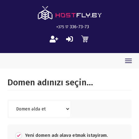
336-73-73
+375 17
Togg
navi
Domen adınızı seçin...
Yeni domen adı əlavə etmək istəyirəm.