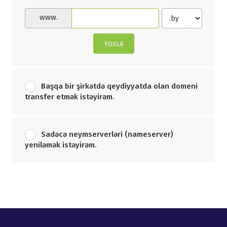
www.
YOXLA
Başqa bir şirkətdə qeydiyyatda olan domeni
transfer etmək istəyirəm.
Sadəcə neymserverləri (nameserver)
yeniləmək istəyirəm.