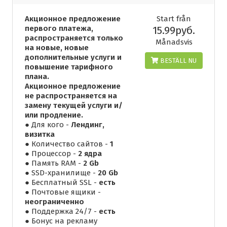
Акционное предложение
Start från
первого платежа,
15.99руб.
распространяется только
Månadsvis
на новые, новые
дополнительные услуги и
BESTÄLL NU
повышение тарифного
плана.
Акционное предложение
не распространяется на
замену текущей услуги и/
или продление.
● Для кого -
Лендинг,
визитка
● Количество сайтов -
1
● Процессор -
2 ядра
● Память RAM -
2 Gb
● SSD-хранилище -
20 Gb
● Бесплатный SSL -
есть
● Почтовые ящики -
неограниченно
● Поддержка 24/7 -
есть
● Бонус на рекламу