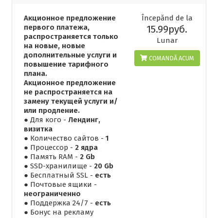
Акционное предложение
Începănd de la
первого платежа,
15.99руб.
распространяется только
Lunar
на новые, новые
дополнительные услуги и
COMANDĂ ACUM
повышение тарифного
плана.
Акционное предложение
не распространяется на
замену текущей услуги и/
или продление.
● Для кого -
Лендинг,
визитка
● Количество сайтов -
1
● Процессор -
2 ядра
● Память RAM -
2 Gb
● SSD-хранилище -
20 Gb
● Бесплатный SSL -
есть
● Почтовые ящики -
неограниченно
● Поддержка 24/7 -
есть
● Бонус на рекламу