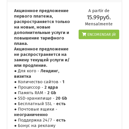
Акционное предложение
A partir de
первого платежа,
15.99руб.
распространяется только
Mensalmente
на новые, новые
дополнительные услуги и
ENCOMENDAR JÁ!
повышение тарифного
плана.
Акционное предложение
не распространяется на
замену текущей услуги и/
или продление.
● Для кого -
Лендинг,
визитка
● Количество сайтов -
1
● Процессор -
2 ядра
● Память RAM -
2 Gb
● SSD-хранилище -
20 Gb
● Бесплатный SSL -
есть
● Почтовые ящики -
неограниченно
● Поддержка 24/7 -
есть
● Бонус на рекламу