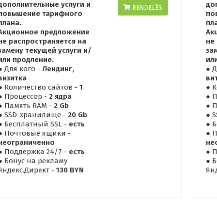
дополнительные услуги и
до
RENDELÉS
повышение тарифного
по
плана.
пл
Акционное предложение
Ак
не распространяется на
не
замену текущей услуги и/
за
или продление.
ил
● Для кого -
Лендинг,
● Д
визитка
ви
● Количество сайтов -
1
● 
● Процессор -
2 ядра
● 
● Память RAM -
2 Gb
● 
● SSD-хранилище -
20 Gb
● 
● Бесплатный SSL -
есть
● 
● Почтовые ящики -
● 
неограниченно
не
● Поддержка 24/7 -
есть
● 
● Бонус на рекламу
● 
Яндекс.Директ -
130 BYN
Ян