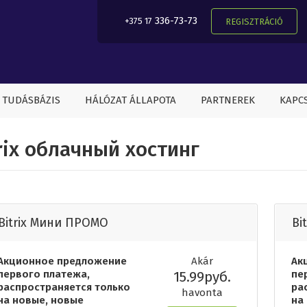
336-73-73
+375 17
REGISZTRÁCIÓ
TUDÁSBÁZIS
HÁLÓZAT ÁLLAPOTA
PARTNEREK
KAPC
rix облачный хостинг
Bitrix Мини ПРОМО
Bi
Акционное предложение
Akár
Ак
первого платежа,
15.99руб.
пе
распространяется только
ра
havonta
на новые, новые
на