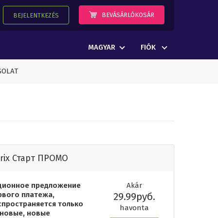
BEVÁSÁRLÓKOSÁR
BEJELENTKEZÉS
MAGYAR
FIÓK
SOLAT
trix Старт ПРОМО
ционное предложение
Akár
рвого платежа,
29.99руб.
спространяется только
havonta
 новые, новые