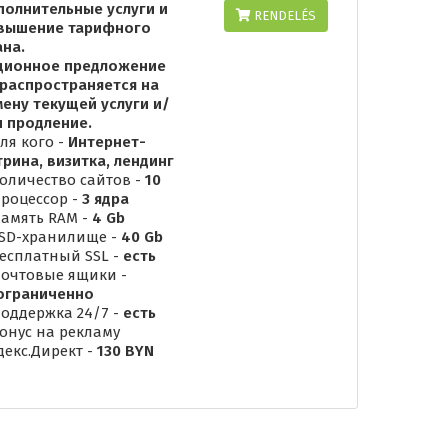
полнительные услуги и
RENDELÉS
вышение тарифного
ана.
ционное предложение
 распространяется на
мену текущей услуги и/
и продление.
ля кого -
Интернет-
трина, визитка, лендинг
Количество сайтов -
10
Процессор -
3 ядра
Память RAM -
4 Gb
SSD-хранилище -
40 Gb
Бесплатный SSL -
есть
Почтовые ящики -
ограниченно
Поддержка 24/7 -
есть
Бонус на рекламу
декс.Директ -
130 BYN