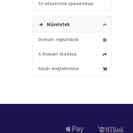
S3-объектное хранилище
Műveletek
Domain regisztráció
A Domain átadása
Kosár megtekintése