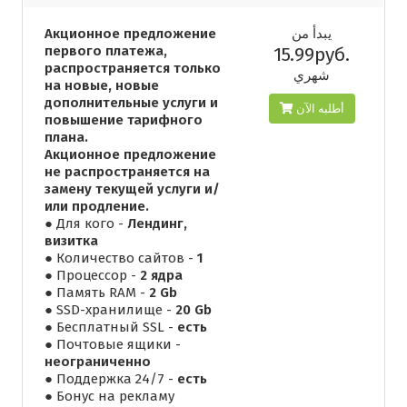
Акционное предложение
يبدأ من
первого платежа,
15.99руб.
распространяется только
شهري
на новые, новые
дополнительные услуги и
أطلبه الآن
повышение тарифного
плана.
Акционное предложение
не распространяется на
замену текущей услуги и/
или продление.
● Для кого -
Лендинг,
визитка
● Количество сайтов -
1
● Процессор -
2 ядра
● Память RAM -
2 Gb
● SSD-хранилище -
20 Gb
● Бесплатный SSL -
есть
● Почтовые ящики -
неограниченно
● Поддержка 24/7 -
есть
● Бонус на рекламу