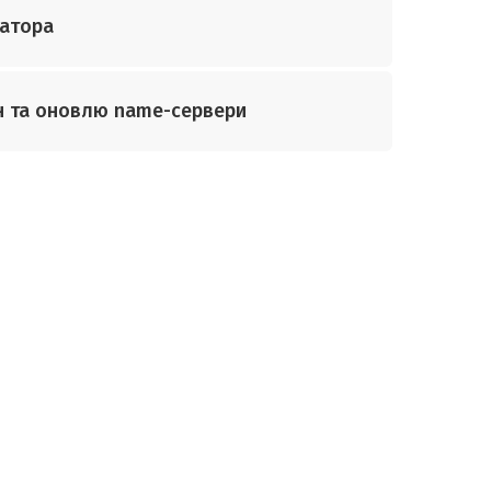
ратора
н та оновлю name-сервери